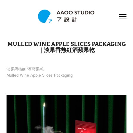
MULLED WINE APPLE SLICES PACKAGING
｜淡果香熱紅酒蘋果乾
淡果香熱紅酒蘋果乾
Mulled Wine Apple Slices Packaging