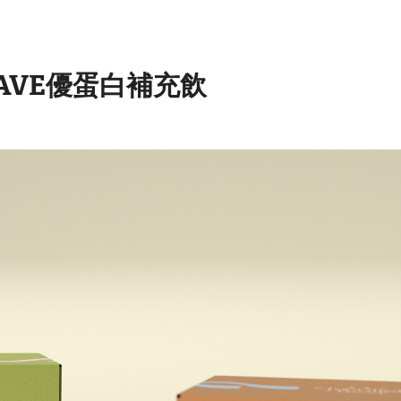
｜WAVE優蛋白補充飲