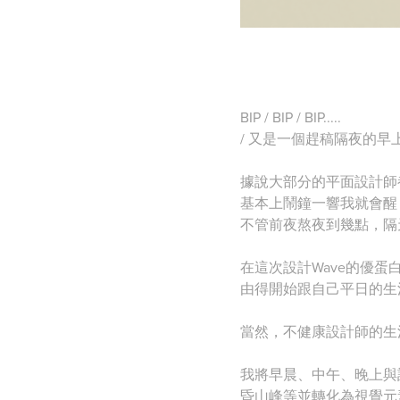
BIP / BIP / BIP.....
/ 又是一個趕稿隔夜的早上...
據說大部分的平面設計師都
基本上鬧鐘一響我就會醒
不管前夜熬夜到幾點，隔
在這次設計Wave的優蛋
由得開始跟自己平日的生活
當然，不健康設計師的生
我將早晨、中午、晚上與
昏山峰等並轉化為視覺元