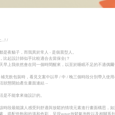
! /
是夜貓子，而我異於常人 - 是個晨型人。
，比起設計師似乎比較適合去當保全(？
天早上我依然會在同一個時間醒來，以至於睡眠不足的不適偶爾
白補充飲包裝時，看見文案中以早 / 中 / 晚三個時段分別帶入
狀態開始產生畫面連結 --
活是不能拿來做設計的。
該時段最能讓人感受到舒適與放鬆的情境元素進行畫面構思，如
素，搭配低飽和的溫和色彩，呈現wave放鬆氣泡飲以及相關系